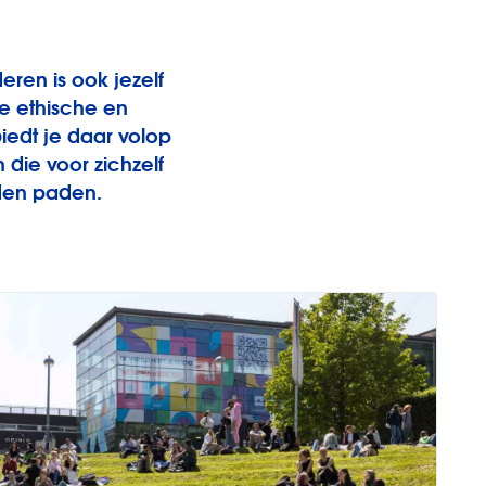
eren is ook jezelf
e ethische en
iedt je daar volop
die voor zichzelf
eden paden.