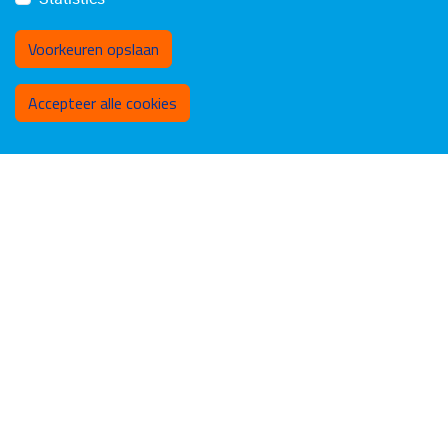
Voorkeuren opslaan
Toestemming intrekken
Accepteer alle cookies
Vacatures
Contact
Disclaimer
LinkedIn