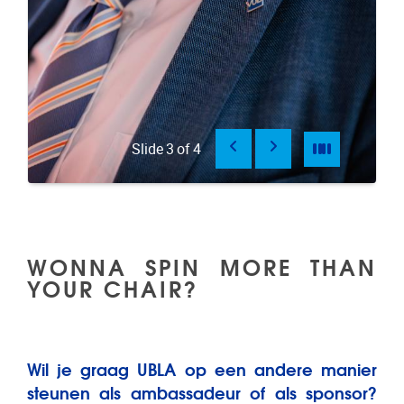
Vorige
Volgende
Pause
Pauze
Slide
3
of
4
WONNA SPIN MORE THAN
YOUR CHAIR?
Wil je graag UBLA op een andere manier
steunen als ambassadeur of als sponsor?