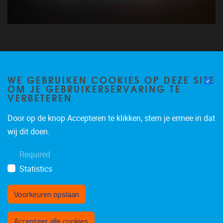
Vacatures
WE GEBRUIKEN COOKIES OP DEZE SITE
OM JE GEBRUIKERSERVARING TE
Contact
VERBETEREN
Disclaimer
Door op de knop Accepteren te klikken, stem je ermee in dat
wij dit doen.
Required
Statistics
LinkedIn
Voorkeuren opslaan
Toestemming intrekken
Accepteer alle cookies